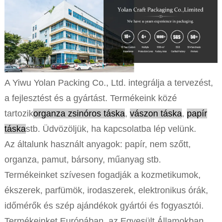
A Yiwu Yolan Packing Co., Ltd. integrálja a tervezést,
a fejlesztést és a gyártást. Termékeink közé
tartozik
organza zsinóros táska
,
vászon táska
,
papír
táska
stb. Üdvözöljük, ha kapcsolatba lép velünk.
Az általunk használt anyagok: papír, nem szőtt,
organza, pamut, bársony, műanyag stb.
Termékeinket szívesen fogadják a kozmetikumok,
ékszerek, parfümök, irodaszerek, elektronikus órák,
időmérők és szép ajándékok gyártói és fogyasztói.
Termékeinket Európában, az Egyesült Államokban,