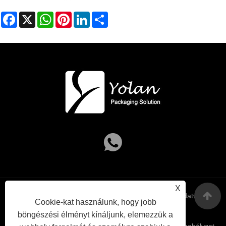
Facebook
X
WhatsApp
Pinterest
LinkedIn
Share
X
Links
Sitemap
RSS
XML
Adatvédelmi
Cookie-kat használunk, hogy jobb
böngészési élményt kínáljunk, elemezzük a