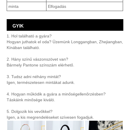
minta
Elfogadás
GYIK
1. Hol található a gyára?
Hogyan juthatok el oda? Üzemünk Longgangban, Zhejiangban,
Kínában található.
2. Hány színű vászonszövet van?
Bármely Pantone színszám elérhető.
3. Tudsz adni néhány mintát?
Igen, természetesen mintákat adunk.
4. Hogyan működik a gyára a minőségellenőrzésben?
Táskáink minősége kiváló.
5. Dolgozik kis vevőkkel?
Igen, a kis megrendeléseket szívesen fogadjuk.