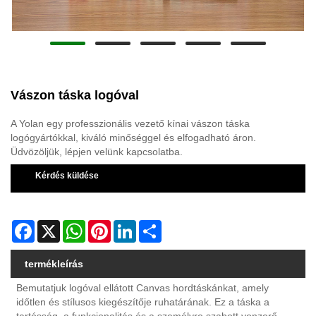
Vászon táska logóval
A Yolan egy professzionális vezető kínai vászon táska
logógyártókkal, kiváló minőséggel és elfogadható áron.
Üdvözöljük, lépjen velünk kapcsolatba.
Kérdés küldése
Facebook
X
WhatsApp
Pinterest
LinkedIn
Share
termékleírás
Bemutatjuk logóval ellátott Canvas hordtáskánkat, amely
időtlen és stílusos kiegészítője ruhatárának. Ez a táska a