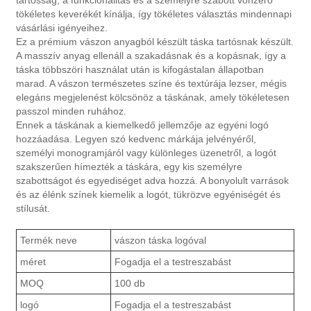
tartósság, a funkcionalitás és a személyre szabott vonzerő
tökéletes keverékét kínálja, így tökéletes választás mindennapi
vásárlási igényeihez.
Ez a prémium vászon anyagból készült táska tartósnak készült.
A masszív anyag ellenáll a szakadásnak és a kopásnak, így a
táska többszöri használat után is kifogástalan állapotban
marad. A vászon természetes színe és textúrája lezser, mégis
elegáns megjelenést kölcsönöz a táskának, amely tökéletesen
passzol minden ruhához.
Ennek a táskának a kiemelkedő jellemzője az egyéni logó
hozzáadása. Legyen szó kedvenc márkája jelvényéről,
személyi monogramjáról vagy különleges üzenetről, a logót
szakszerűen hímezték a táskára, egy kis személyre
szabottságot és egyediséget adva hozzá. A bonyolult varrások
és az élénk színek kiemelik a logót, tükrözve egyéniségét és
stílusát.
Termék neve
vászon táska logóval
méret
Fogadja el a testreszabást
MOQ
100 db
logó
Fogadja el a testreszabást